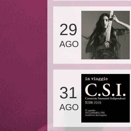
29
AGO
31
AGO