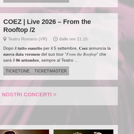
COEZ | Live 2026 – From the
Rooftop /2
Teatro Romano (VR)
dalle ore 21:15
Dopo il 𝐭𝐮𝐭𝐭𝐨 𝐞𝐬𝐚𝐮𝐫𝐢𝐭𝐨 per il 5 settembre, 𝐂𝐨𝐞𝐳 annuncia la
𝐧𝐮𝐨𝐯𝐚 𝐝𝐚𝐭𝐚 𝐯𝐞𝐫𝐨𝐧𝐞𝐬𝐞 del suo tour “𝐹𝑟𝑜𝑚 𝑡ℎ𝑒 𝑅𝑜𝑜𝑓𝑡𝑜𝑝” che
sarà il 𝟎𝟔 𝐬𝐞𝐭𝐭𝐞𝐦𝐛𝐫𝐞, sempre al Teatro ...
TICKETONE
TICKETMASTER
I NOSTRI CONCERTI >
.