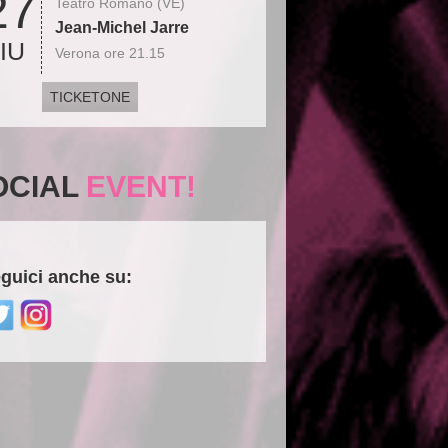
27
Teatro Romano (VE)
Jean-Michel Jarre
IU
Verona ore 21.15
TICKETONE
OCIAL
EVENT!
guici anche su: