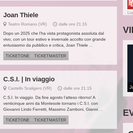
Lu
Joan Thiele
Teatro Romano (VR)
dalle ore 21:15
V
Dopo un 2025 che l’ha vista protagonista assoluta dal
vivo, con un tour estivo e invernale accolto con grande
entusiasmo da pubblico e critica, Joan Thiele ...
TICKETONE
TICKETMASTER
C.S.I. | In viaggio
J
Castello Scaligero (VR)
dalle ore 21:15
C.S.I. In viaggio. Da fine agosto l’atteso ritorno! A
venticinque anni da Montesole tornano i C.S.I. con
Giovanni Lindo Ferretti, Massimo Zamboni, Gianni ...
E
TICKETONE
TICKETMASTER