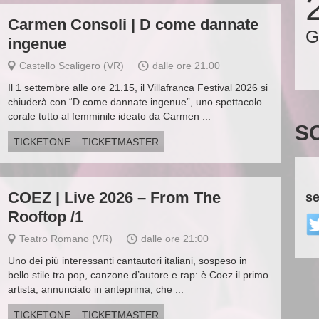
Carmen Consoli | D come dannate
G
ingenue
Castello Scaligero (VR)
dalle ore 21.00
Il 1 settembre alle ore 21.15, il Villafranca Festival 2026 si
chiuderà con “D come dannate ingenue”, uno spettacolo
corale tutto al femminile ideato da Carmen ...
S
TICKETONE
TICKETMASTER
COEZ | Live 2026 – From The
se
Rooftop /1
Teatro Romano (VR)
dalle ore 21:00
Uno dei più interessanti cantautori italiani, sospeso in
bello stile tra pop, canzone d’autore e rap: è Coez il primo
artista, annunciato in anteprima, che ...
TICKETONE
TICKETMASTER