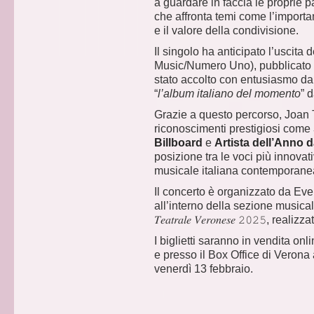
a guardare in faccia le proprie 
che affronta temi come l’importa
e il valore della condivisione.
Il singolo ha anticipato l’uscita 
Music/Numero Uno), pubblicato i
stato accolto con entusiasmo dall
“
l’album italiano del momento
” 
Grazie a questo percorso, Joan 
riconoscimenti prestigiosi come
Billboard
e
Artista dell’Anno 
posizione tra le voci più innovat
musicale italiana contemporane
Il concerto è organizzato da Even
all’interno della sezione musicale ne
𝑇𝑒𝑎𝑡𝑟𝑎𝑙𝑒 𝑉𝑒𝑟𝑜𝑛𝑒𝑠𝑒 𝟸𝟶𝟸𝟻
I biglietti saranno in vendita on
e presso il Box Office di Verona 
venerdì 13 febbraio.