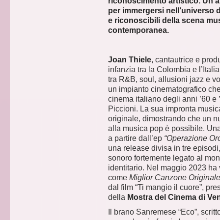
riconoscimento artistico. Un
per immergersi nell’universo di
e riconoscibili della scena mus
contemporanea.
Joan Thiele
, cantautrice e prod
infanzia tra la Colombia e l’Ital
tra R&B, soul, allusioni jazz e 
un impianto cinematografico che
cinema italiano degli anni ’60 e 
Piccioni. La sua impronta music
originale, dimostrando che un 
alla musica pop è possibile. U
a partire dall’ep
“Operazione Or
una release divisa in tre episo
sonoro fortemente legato al mo
identitario. Nel maggio 2023 ha v
come
Miglior Canzone Original
dal film “Ti mangio il cuore”, pr
della
Mostra del Cinema di Ven
Il brano Sanremese “Eco”, scritto