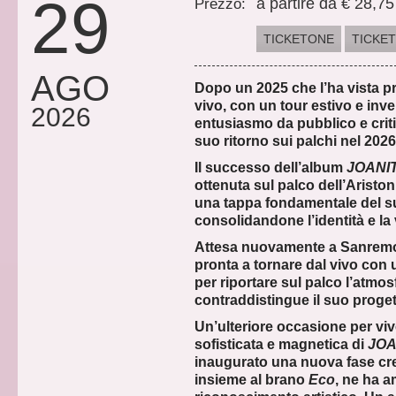
29
a partire da € 28,75
Prezzo:
TICKETONE
TICKE
AGO
Dopo un 2025 che l’ha vista p
vivo, con un tour estivo e inv
2026
entusiasmo da pubblico e criti
suo ritorno sui palchi nel 2026
Il successo dell’album
JOANI
ottenuta sul palco dell’Aristo
una tappa fondamentale del su
consolidandone l’identità e la
Attesa nuovamente a
Sanrem
pronta a tornare dal vivo con 
per riportare sul palco l’atmos
contraddistingue il suo proge
Un’ulteriore occasione per viv
sofisticata e magnetica di
JOA
inaugurato una nuova fase cre
insieme al brano
Eco
, ne ha am