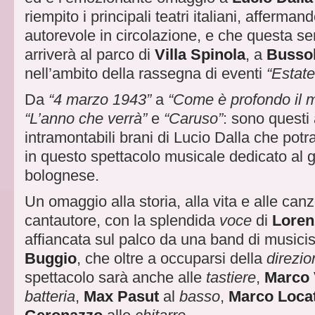
riempito i principali teatri italiani, afferman
autorevole in circolazione, e che questa se
arriverà al parco di
Villa Spinola
, a
Busso
nell’ambito della rassegna di eventi
“Estate
Da
“4 marzo 1943”
a
“Come è profondo il 
“L’anno che verrà”
e
“Caruso”
: sono questi 
intramontabili brani di Lucio Dalla che potr
in questo spettacolo musicale dedicato al 
bolognese.
Un omaggio alla storia, alla vita e alle can
cantautore, con la splendida
voce
di
Loren
affiancata sul palco da una band di musicist
Buggio
, che oltre a occuparsi della
direzio
spettacolo sarà anche alle
tastiere
,
Marco 
batteria
,
Max Pasut
al
basso
,
Marco Locat