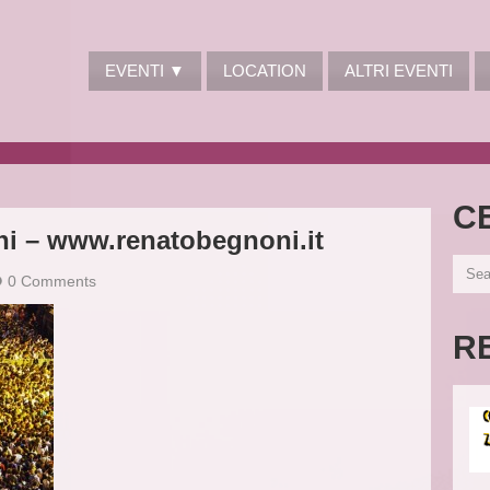
EVENTI ▼
LOCATION
ALTRI EVENTI
C
ni – www.renatobegnoni.it
0 Comments
R