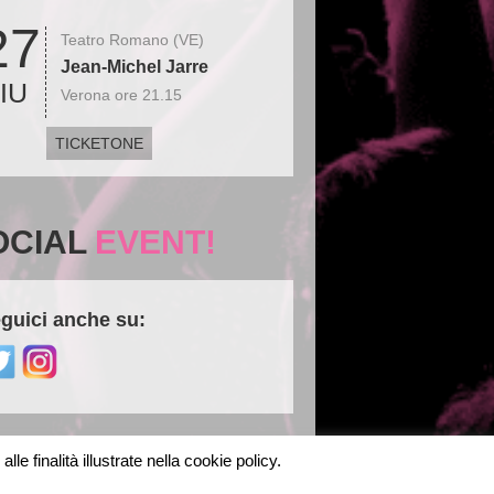
27
Teatro Romano (VE)
Jean-Michel Jarre
IU
Verona ore 21.15
TICKETONE
OCIAL
EVENT!
guici anche su:
le finalità illustrate nella cookie policy.