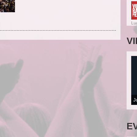
Lu
V
J
E