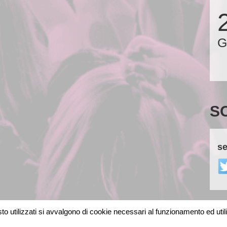
G
S
se
o utilizzati si avvalgono di cookie necessari al funzionamento ed utili al