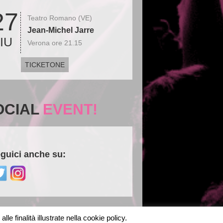
27
Teatro Romano (VE)
Jean-Michel Jarre
IU
Verona ore 21.15
TICKETONE
OCIAL
EVENT!
guici anche su:
le finalità illustrate nella cookie policy.