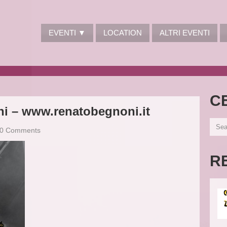
EVENTI ▼
LOCATION
ALTRI EVENTI
C
ni – www.renatobegnoni.it
0 Comments
R