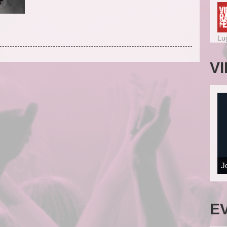
Lu
V
J
E