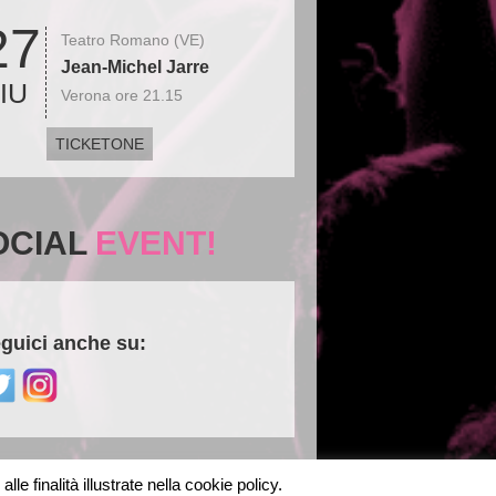
27
Teatro Romano (VE)
Jean-Michel Jarre
IU
Verona ore 21.15
TICKETONE
OCIAL
EVENT!
guici anche su:
le finalità illustrate nella cookie policy.