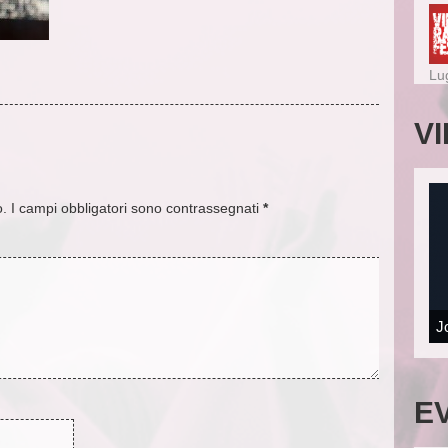
Lu
V
o.
I campi obbligatori sono contrassegnati
*
J
E