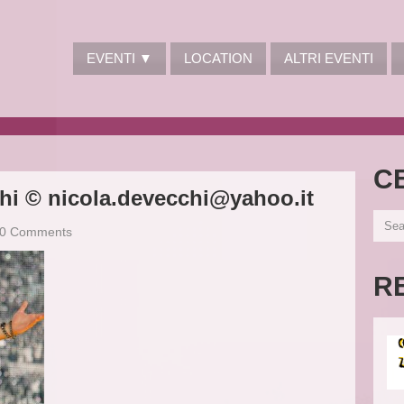
EVENTI ▼
LOCATION
ALTRI EVENTI
C
chi ©
nicola.devecchi@yahoo.it
0 Comments
R