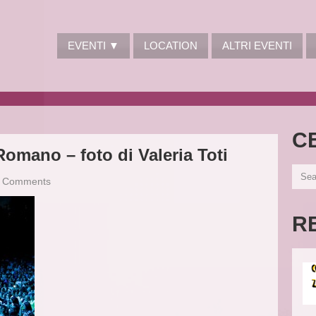
EVENTI ▼
LOCATION
ALTRI EVENTI
C
omano – foto di Valeria Toti
 Comments
R