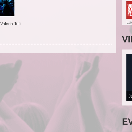
Lu
aleria Toti
V
J
E