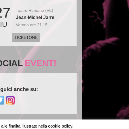
27
Teatro Romano (VE)
Jean-Michel Jarre
IU
Verona ore 21.15
TICKETONE
OCIAL
EVENT!
guici anche su:
le finalità illustrate nella cookie policy.