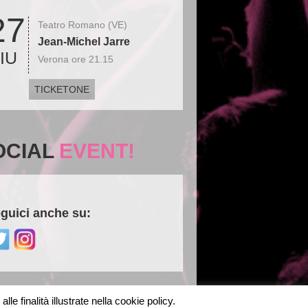
27
Teatro Romano (VE)
Jean-Michel Jarre
IU
Verona ore 21.15
TICKETONE
OCIAL
EVENT!
guici anche su:
le finalità illustrate nella cookie policy.