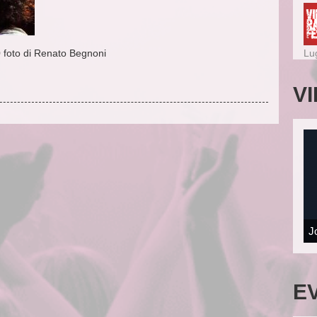
0 foto di Renato Begnoni
Lu
V
J
E