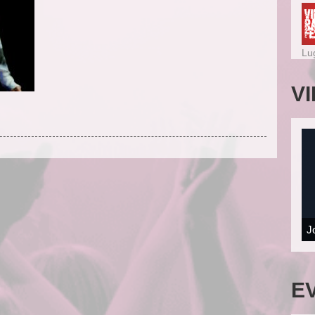
Lu
V
J
E