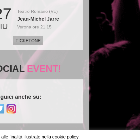
27
Teatro Romano (VE)
Jean-Michel Jarre
IU
Verona ore 21.15
TICKETONE
OCIAL
EVENT!
guici anche su:
le finalità illustrate nella cookie policy.