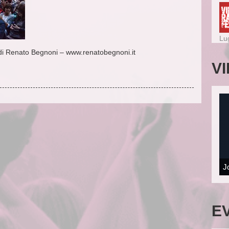
Lu
 di Renato Begnoni – www.renatobegnoni.it
V
J
E