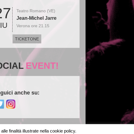
27
Teatro Romano (VE)
Jean-Michel Jarre
IU
Verona ore 21.15
TICKETONE
OCIAL
EVENT!
guici anche su:
le finalità illustrate nella cookie policy.