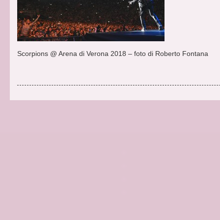
Scorpions @ Arena di Verona 2018 – foto di Roberto Fontana