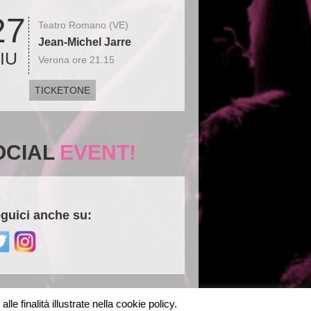
27
Teatro Romano (VE)
Jean-Michel Jarre
IU
Verona ore 21.15
TICKETONE
OCIAL
EVENT!
guici anche su:
le finalità illustrate nella cookie policy.