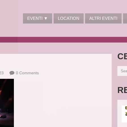
EVENTI ▼
LOCATION
ALTRI EVENTI
C
23
0 Comments
R