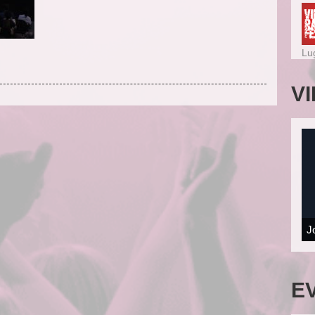
Lu
V
J
E