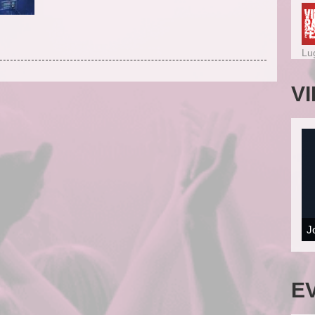
Lu
V
J
E