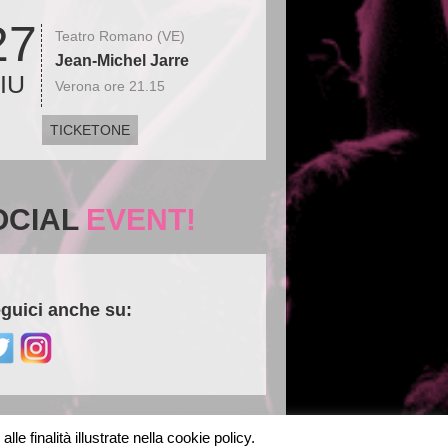
27
Teatro Romano (VE)
Jean-Michel Jarre
IU
Verona ore 21.15
TICKETONE
OCIAL
EVENT!
guici anche su:
le finalità illustrate nella cookie policy.