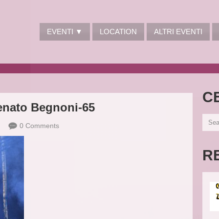
EVENTI ▼
LOCATION
ALTRI EVENTI
C
enato Begnoni-65
0 Comments
R