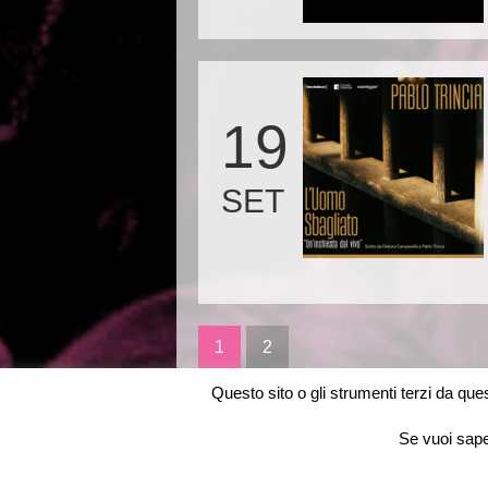
19
SET
1
2
Questo sito o gli strumenti terzi da quest
Se vuoi saper