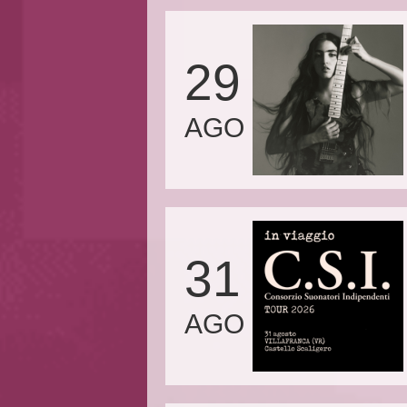
29
AGO
31
AGO