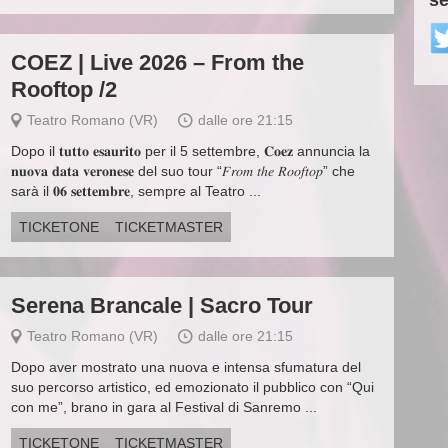
se
COEZ | Live 2026 – From the
Rooftop /2
Teatro Romano (VR)
dalle ore 21:15
Dopo il 𝐭𝐮𝐭𝐭𝐨 𝐞𝐬𝐚𝐮𝐫𝐢𝐭𝐨 per il 5 settembre, 𝐂𝐨𝐞𝐳 annuncia la
𝐧𝐮𝐨𝐯𝐚 𝐝𝐚𝐭𝐚 𝐯𝐞𝐫𝐨𝐧𝐞𝐬𝐞 del suo tour “𝐹𝑟𝑜𝑚 𝑡ℎ𝑒 𝑅𝑜𝑜𝑓𝑡𝑜𝑝” che
sarà il 𝟎𝟔 𝐬𝐞𝐭𝐭𝐞𝐦𝐛𝐫𝐞, sempre al Teatro ...
TICKETONE
TICKETMASTER
Serena Brancale | Sacro Tour
Teatro Romano (VR)
dalle ore 21:15
Dopo aver mostrato una nuova e intensa sfumatura del
suo percorso artistico, ed emozionato il pubblico con “Qui
con me”, brano in gara al Festival di Sanremo ...
TICKETONE
TICKETMASTER