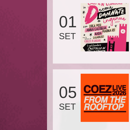
01
SET
05
SET