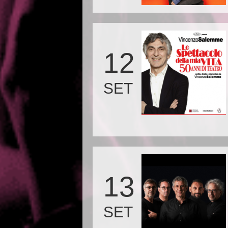
12
SET
13
SET