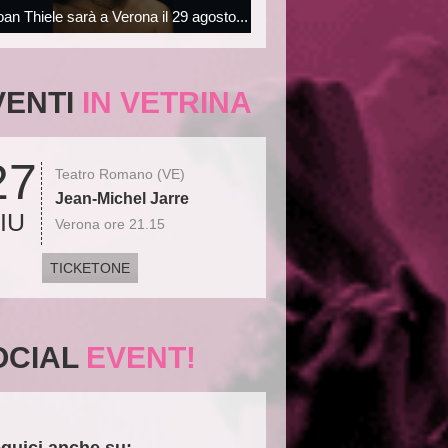
oan Thiele sarà a Verona il 29 agosto...
VENTI
IN VETRINA
27
Teatro Romano (VE)
Jean-Michel Jarre
IU
Verona ore 21.15
TICKETONE
OCIAL
EVENT!