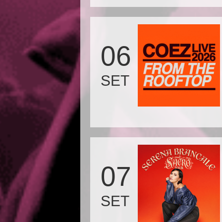
06
SET
07
SET