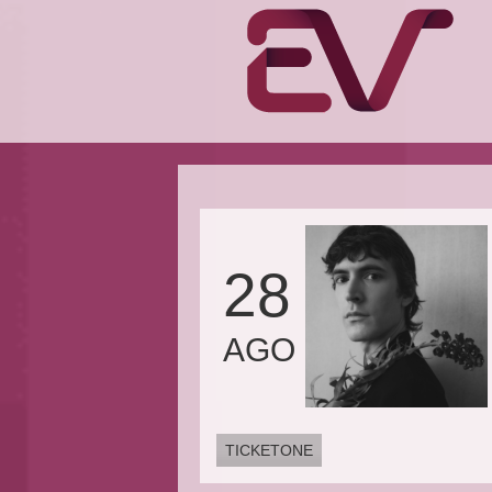
28
AGO
TICKETONE