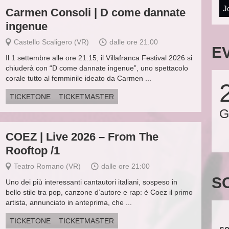
J
Carmen Consoli | D come dannate
ingenue
Castello Scaligero (VR)
dalle ore 21.00
E
Il 1 settembre alle ore 21.15, il Villafranca Festival 2026 si
chiuderà con “D come dannate ingenue”, uno spettacolo
corale tutto al femminile ideato da Carmen ...
TICKETONE
TICKETMASTER
G
COEZ | Live 2026 – From The
Rooftop /1
Teatro Romano (VR)
dalle ore 21:00
S
Uno dei più interessanti cantautori italiani, sospeso in
bello stile tra pop, canzone d’autore e rap: è Coez il primo
artista, annunciato in anteprima, che ...
TICKETONE
TICKETMASTER