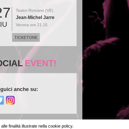
27
Teatro Romano (VE)
Jean-Michel Jarre
IU
Verona ore 21.15
TICKETONE
OCIAL
EVENT!
guici anche su:
le finalità illustrate nella cookie policy.