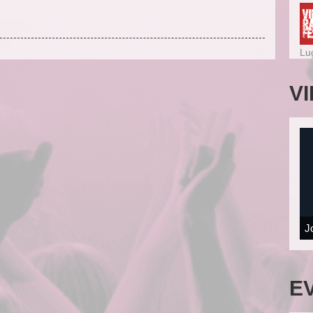
Lu
V
J
E